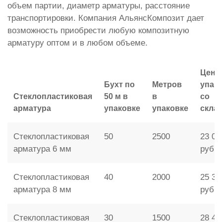
объем партии, диаметр арматуры, расстояние
транспортировки. Компания АльянсКомпозит дает
возможность приобрести любую композитную
арматуру оптом и в любом объеме.
Цена
Бухт по
Метров
упак
Стеклопластиковая
50 м в
в
со
арматура
упаковке
упаковке
скла
Стеклопластиковая
50
2500
23 00
арматура 6 мм
руб.
Стеклопластиковая
40
2000
25 30
арматура 8 мм
руб.
Стеклопластиковая
30
1500
28 46